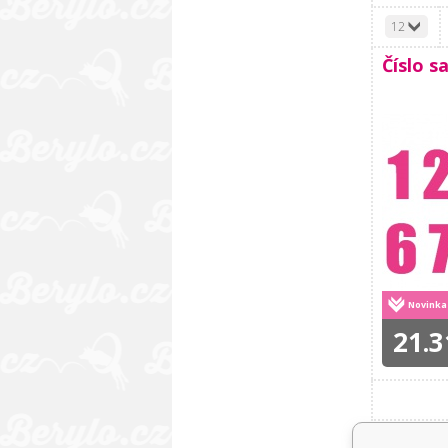
12
Číslo s
Novinka
21.3