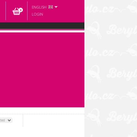
ENGLISH
0
LOGIN
cted