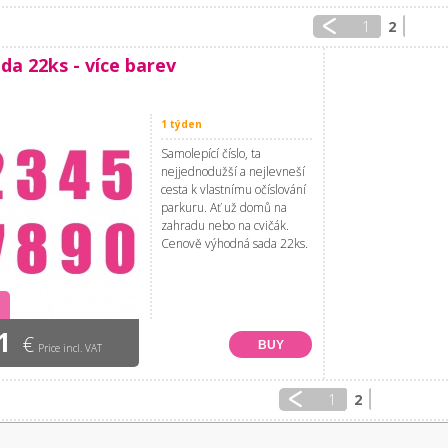
1
2
ada 22ks - více barev
1 týden
Samolepící číslo, ta
nejjednodužší a nejlevneší
cesta k vlastnímu očíslování
parkuru. Ať už domů na
zahradu nebo na cvičák.
Cenově výhodná sada 22ks.
1
€
BUY
Price incl. VAT
1
2