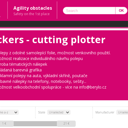
Agility obstacles
Safety on the 1st place
ckers - cutting plotter
lepy z odolné samolepící folie, možnost venkovního použití.
žnost realizace individuálního návrhu polepu
roba tématických nálepek
ládaná barevná grafika
klamní polepy na auta, výkladní skříně, poutače
bavné nálepky na telefony, notebooky, sešity...
žnost velkoobchodní spolupráce - více na info@berylo.cz
me a-z
State
Unselected
Manufacturer
Unsele
1 €
21 €