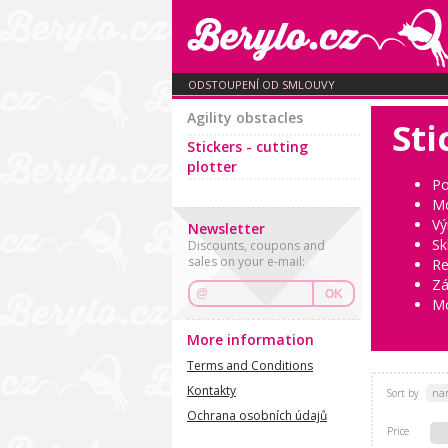
ODSTOUPENÍ OD SMLOUVY
Agility obstacles
Sti
Stickers - cutting
plotter
Po
Mo
Vý
Newsletter
Sk
Discounts, coupons and
sales on your e-mail:
Re
Zá
OK
Mo
More information
Terms and Conditions
Kontakty
Sort by
na
Ochrana osobních údajů
Price