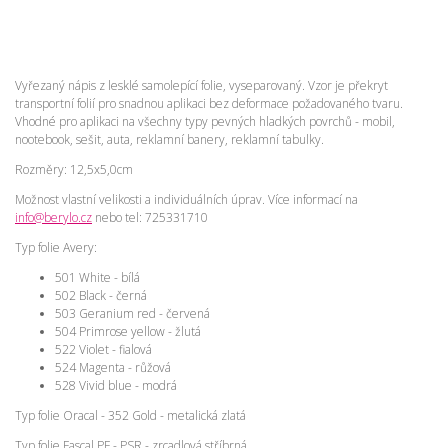
Vyřezaný nápis z lesklé samolepící folie, vyseparovaný. Vzor je překryt
transportní folií pro snadnou aplikaci bez deformace požadovaného tvaru.
Vhodné pro aplikaci na všechny typy pevných hladkých povrchů - mobil,
nootebook, sešit, auta, reklamní banery, reklamní tabulky.
Rozměry: 12,5x5,0cm
Možnost vlastní velikosti a individuálních úprav. Více informací na
info@berylo.cz
nebo tel: 725331710
Typ folie Avery:
501 White - bílá
502 Black - černá
503 Geranium red - červená
504 Primrose yellow - žlutá
522 Violet - fialová
524 Magenta - růžová
528 Vivid blue - modrá
Typ folie Oracal - 352 Gold - metalická zlatá
Typ folie Fascal PF - PSR - zrcadlová stříbrná