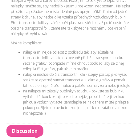
nalepena vyřezaná barevná oblast. Pozor, tímto odkrýváte lepící vrstvu
nálepky, snažte se, aby nedošlo k jejímu poškození nečistotami. Nálepku
přiložte na požadované místo ideálně postupným přikládáním od jedné
strany k druhé, aby nedošlo ke vzniku případných vzduchových bublin.
Přes transportní folii vyhla'ďte opět plastovou stěrkou, až po té odstraňte
opatrně transportní folii, zamezíte tak zbytečně možnému poškrábání
nálepky při vyhlazování.
Možné komplikace:
nálepka mi nejde odlepit z podkladu tak, aby zůstala na
transportní folii - zkuste opakovaně přitlačit transportku k okraji
řezané grafiky, popřípadě mírně ohnout podklad, aby se z něj
odlepila část grafiky, pak už je to hračka
nálepka nechce dolů z transportní folii - stejný postup jako výše,
snažte se opatrně sundat transportku u okraje grafiky a pomalu
táhnout folii úplně přehnutou a položenou na vzoru nebo ji rolujte
na nálepce mi zůstaly bublinky vzduchu - pokuste se bublinku
vytlačit stěrkou k okraji, pokud to nejde, propíchněte ji tenkou
jehlou a vzduch vytlačte, samolepka se na daném místě přilepí a
pokud použijete opravdu tenkou jehlu, dírka se zatáhne a nikdo
nic nepozná :)
Discussion