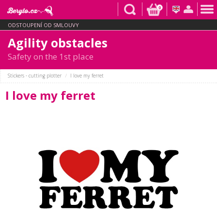
0
ODSTOUPENÍ OD SMLOUVY
Agility obstacles
Safety on the 1st place
Stickers - cutting plotter
I love my ferret
I love my ferret