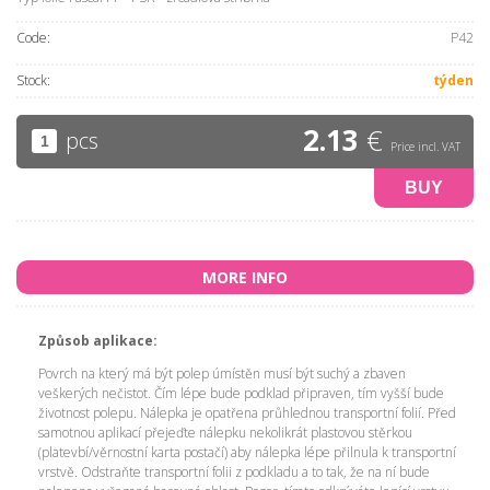
Code:
P42
Stock:
týden
2.13
€
pcs
Price incl. VAT
BUY
MORE INFO
Způsob aplikace:
Povrch na který má být polep úmístěn musí být suchý a zbaven
veškerých nečistot. Čím lépe bude podklad připraven, tím vyšší bude
životnost polepu. Nálepka je opatřena průhlednou transportní folií. Před
samotnou aplikací přejeďte nálepku nekolikrát plastovou stěrkou
(platevbí/věrnostní karta postačí) aby nálepka lépe přilnula k transportní
vrstvě. Odstraňte transportní folii z podkladu a to tak, že na ní bude